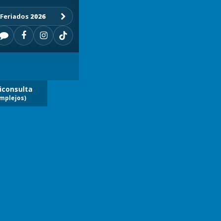
Feriados
2026
iconsulta
mplejos)