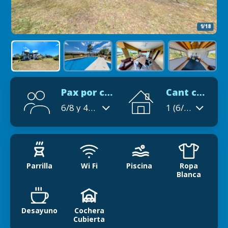
2/18
Pax por cabaña
Cant cabañas
6/8 y 4/5/6.
1 (6/8) personas.
Parrilla
Wi Fi
Piscina
Ropa
Blanca
Desayuno
Cochera
Cubierta